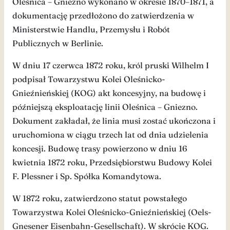
Oleśnica – Gniezno wykonano w okresie 1870–1871, a
dokumentację przedłożono do zatwierdzenia w
Ministerstwie Handlu, Przemysłu i Robót
Publicznych w Berlinie.
W dniu 17 czerwca 1872 roku, król pruski Wilhelm I
podpisał Towarzystwu Kolei Oleśnicko-
Gnieźnieńskiej (KOG) akt koncesyjny, na budowę i
późniejszą eksploatację linii Oleśnica – Gniezno.
Dokument zakładał, że linia musi zostać ukończona i
uruchomiona w ciągu trzech lat od dnia udzielenia
koncesji. Budowę trasy powierzono w dniu 16
kwietnia 1872 roku, Przedsiębiorstwu Budowy Kolei
F. Plessner i Sp. Spółka Komandytowa.
W 1872 roku, zatwierdzono statut powstałego
Towarzystwa Kolei Oleśnicko-Gnieźnieńskiej (Oels-
Gnesener Eisenbahn-Gesellschaft). W skrócie KOG.