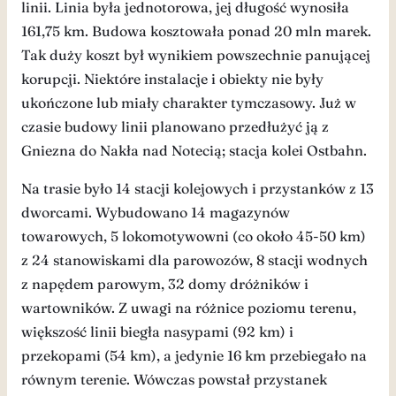
linii. Linia była jednotorowa, jej długość wynosiła
161,75 km. Budowa kosztowała ponad 20 mln marek.
Tak duży koszt był wynikiem powszechnie panującej
korupcji. Niektóre instalacje i obiekty nie były
ukończone lub miały charakter tymczasowy. Już w
czasie budowy linii planowano przedłużyć ją z
Gniezna do Nakła nad Notecią; stacja kolei Ostbahn.
Na trasie było 14 stacji kolejowych i przystanków z 13
dworcami. Wybudowano 14 magazynów
towarowych, 5 lokomotywowni (co około 45-50 km)
z 24 stanowiskami dla parowozów, 8 stacji wodnych
z napędem parowym, 32 domy dróżników i
wartowników. Z uwagi na różnice poziomu terenu,
większość linii biegła nasypami (92 km) i
przekopami (54 km), a jedynie 16 km przebiegało na
równym terenie. Wówczas powstał przystanek