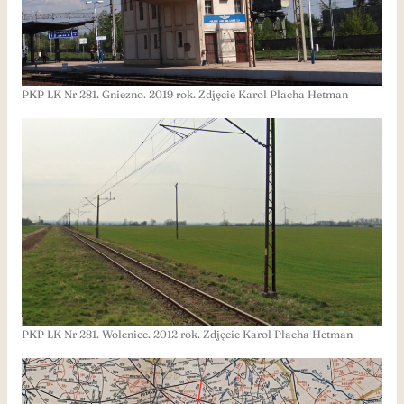
PKP LK Nr 281. Gniezno. 2019 rok. Zdjęcie Karol Placha Hetman
PKP LK Nr 281. Wolenice. 2012 rok. Zdjęcie Karol Placha Hetman