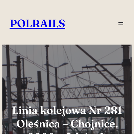
Przejdź
do
POLRAILS
treści
Linia kolejowa Nr 281
Oleśnica – Chojnice.