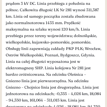
prądem 3 kV DC. Linia przebiega z południa na
północ. Całkowita długość LK Nr 281 wynosi 311,387
km. Linia od samego początku została zbudowana
jako normalnotorowa 1435 mm. Prędkość
maksymalna na szlaku wynosi 120 km/h. Linia
przebiega przez tereny województwa; dolnośląskie,
wielkopolskie, kujawsko-pomorskie, pomorskie.
Obsługę linii zapewniają zakłady PKP PLK; Wrocław,
Ostrów Wielkopolski, Poznań, Bydgoszcz, Gdynia.
Linia na całej długości wyposażona jest w
elektromagnesy SHP. Linia kolejowa Nr 281 jest
bardzo zróżnicowana. Na odcinku Oleśnica –
Gniezno linia jest pierwszorzędna. Na odcinku
Gniezno – Chojnice linia jest drugorzędna. Linia jest
jednotorowa na odcinkach; -0,355 – 4,026 km, 18,084
– 94,350 km, 161,064 – 311,015 km. Linia jest
dwutorowa na odcinkach; 4,026 – 18,084 km, 94,350