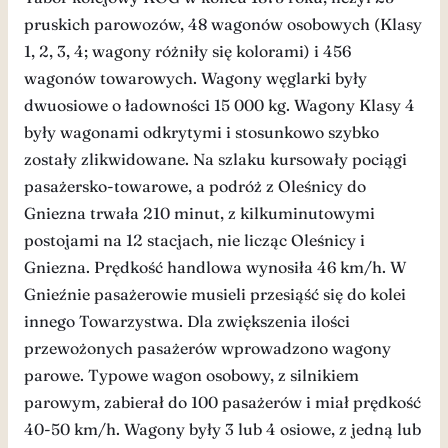
pruskich parowozów, 48 wagonów osobowych (Klasy
1, 2, 3, 4; wagony różniły się kolorami) i 456
wagonów towarowych. Wagony węglarki były
dwuosiowe o ładowności 15 000 kg. Wagony Klasy 4
były wagonami odkrytymi i stosunkowo szybko
zostały zlikwidowane. Na szlaku kursowały pociągi
pasażersko-towarowe, a podróż z Oleśnicy do
Gniezna trwała 210 minut, z kilkuminutowymi
postojami na 12 stacjach, nie licząc Oleśnicy i
Gniezna. Prędkość handlowa wynosiła 46 km/h. W
Gnieźnie pasażerowie musieli przesiąść się do kolei
innego Towarzystwa. Dla zwiększenia ilości
przewożonych pasażerów wprowadzono wagony
parowe. Typowe wagon osobowy, z silnikiem
parowym, zabierał do 100 pasażerów i miał prędkość
40-50 km/h. Wagony były 3 lub 4 osiowe, z jedną lub