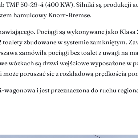
 TMF 50-29-4 (400 KW). Silniki są produkcji aust
ystem hamulcowy Knorr-Bremse.
awiającego. Pociągi są wykonywane jako Klasa 2.
 2 toalety zbudowane w systemie zamkniętym. Zaw
awa zamówiła pociągi bez toalet z uwagi na małe
i we wózkach są drzwi wejściowe wyposażone w p
ki może poruszać się z rozkładową prędkością po
-wagonowa i jest przeznaczona do ruchu region