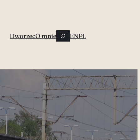
Szukaj
Dworzec
O mnie
EN
PL