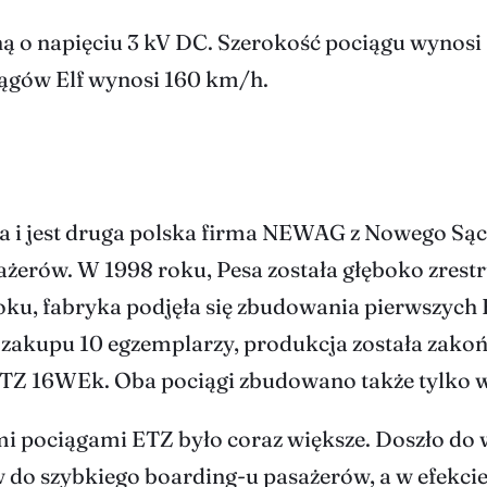
zną o napięciu 3 kV DC. Szerokość pociągu wynosi
iągów Elf wynosi 160 km/h.
i jest druga polska firma NEWAG z Nowego Sącz
sażerów. W 1998 roku, Pesa została głęboko zres
, fabryka podjęła się zbudowania pierwszych E
zakupu 10 egzemplarzy, produkcja została zako
Z 16WEk. Oba pociągi zbudowano także tylko 
 pociągami ETZ było coraz większe. Doszło do 
do szybkiego boarding-u pasażerów, a w efekcie