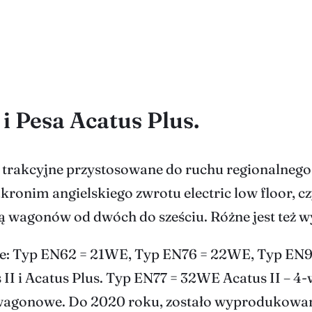
 i Pesa Acatus Plus.
oły trakcyjne przystosowane do ruchu regionalneg
akronim angielskiego zwrotu electric low floor, 
 wagonów od dwóch do sześciu. Różne jest też wypo
le: Typ EN62 = 21WE, Typ EN76 = 22WE, Typ EN
II i Acatus Plus. Typ EN77 = 32WE Acatus II – 
wagonowe. Do 2020 roku, zostało wyprodukowan