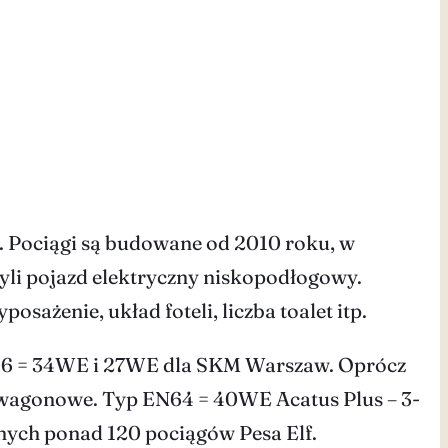
o. Pociągi są budowane od 2010 roku, w
czyli pojazd elektryczny niskopodłogowy.
sażenie, układ foteli, liczba toalet itp.
96 = 34WE i 27WE dla SKM Warszaw. Oprócz
4-wagonowe. Typ EN64 = 40WE Acatus Plus – 3-
ych ponad 120 pociągów Pesa Elf.