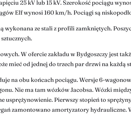
ięciu 25 kV lub 15 kV. Szerokość pociągu wynosi
ągów Elf wynosi 160 km/h. Pociągi są niskopodł
wykonana ze stali z profili zamkniętych. Poszyci
 sztucznych.
nowych. W ofercie zakładu w Bydgoszczy jest ta
e mieć od jednej do trzech par drzwi na każdą s
duje na obu końcach pociągu. Wersje 6-wagono
agonu. Nie ma tam wózków Jacobsa. Wózki międ
sprężynowienie. Pierwszy stopień to sprężyny s
gań zamontowano amortyzatory hydrauliczne. Wó