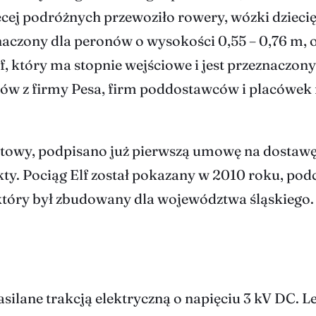
cej podróżnych przewoziło rowery, wózki dziecię
naczony dla peronów o wysokości 0,55 – 0,76 m, 
, który ma stopnie wejściowe i jest przeznaczon
wców z firmy Pesa, firm poddostawców i placówe
otowy, podpisano już pierwszą umowę na dostaw
ty. Pociąg Elf został pokazany w 2010 roku, pod
tóry był zbudowany dla województwa śląskiego.
silane trakcją elektryczną o napięciu 3 kV DC. L