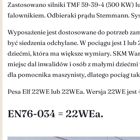
Zastosowano silniki TMF 59-39-4 (500 KW) lub
falownikiem. Odbieraki prądu Stemmann. S
Wyposażenie jest dostosowane do potrzeb zam
być siedzenia odchylane. W pociągu jest 1 lub
dziećmi, która ma większe wymiary. SKM Warsz
miejsc dal inwalidów i osób z małymi dziećm
dla pomocnika maszynisty, dlatego pociąg ta
Pesa Elf 22WE lub 22WEa. Wersja 22WE jest 4
EN76-034 = 22WEa.