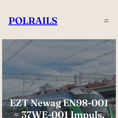
Przejdź
do
POLRAILS
treści
EZT Newag EN98-001
= 37WE-001 Impuls.