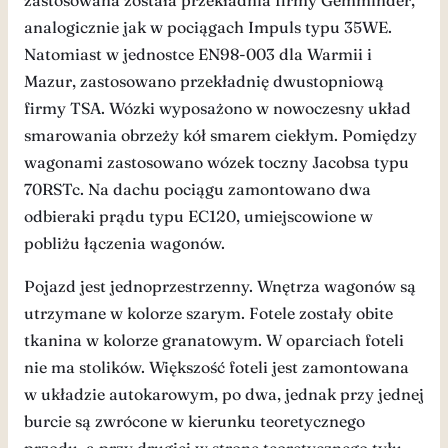
zastosowana została przekładnia firmy Gemminder,
analogicznie jak w pociągach Impuls typu 35WE.
Natomiast w jednostce EN98-003 dla Warmii i
Mazur, zastosowano przekładnię dwustopniową
firmy TSA. Wózki wyposażono w nowoczesny układ
smarowania obrzeży kół smarem ciekłym. Pomiędzy
wagonami zastosowano wózek toczny Jacobsa typu
70RSTc. Na dachu pociągu zamontowano dwa
odbieraki prądu typu EC120, umiejscowione w
pobliżu łączenia wagonów.
Pojazd jest jednoprzestrzenny. Wnętrza wagonów są
utrzymane w kolorze szarym. Fotele zostały obite
tkanina w kolorze granatowym. W oparciach foteli
nie ma stolików. Większość foteli jest zamontowana
w układzie autokarowym, po dwa, jednak przy jednej
burcie są zwrócone w kierunku teoretycznego