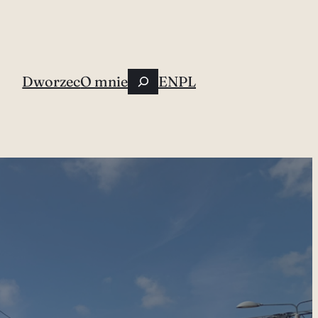
Szukaj
Dworzec
O mnie
EN
PL