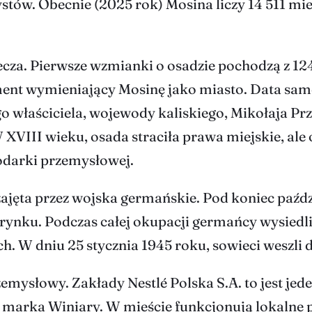
ystów. Obecnie (2025 rok) Mosina liczy 14 511 m
ecza. Pierwsze wzmianki o osadzie pochodzą z 12
ent wymieniający Mosinę jako miasto. Data samej 
o właściciela, wojewody kaliskiego, Mikołaja P
XVIII wieku, osada straciła prawa miejskie, ale
odarki przemysłowej.
zajęta przez wojska germańskie. Pod koniec paźd
 rynku. Podczas całej okupacji germańcy wysiedli
. W dniu 25 stycznia 1945 roku, sowieci weszli d
zemysłowy. Zakłady Nestlé Polska S.A. to jest je
 marka Winiary. W mieście funkcjonują lokalne p