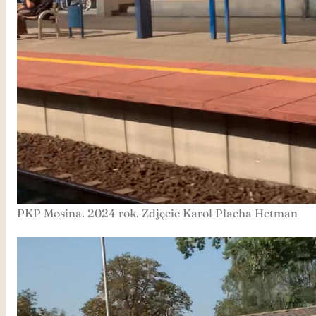
PKP Mosina. 2024 rok. Zdjęcie Karol Placha Hetman