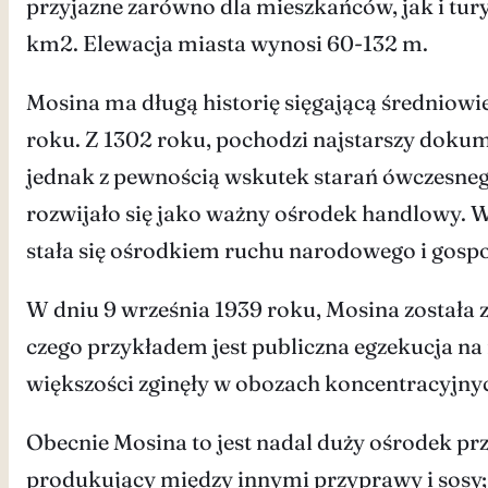
przyjazne zarówno dla mieszkańców, jak i tur
km2. Elewacja miasta wynosi 60-132 m.
Mosina ma długą historię sięgającą średniowi
roku. Z 1302 roku, pochodzi najstarszy dokum
jednak z pewnością wskutek starań ówczesneg
rozwijało się jako ważny ośrodek handlowy. W 
stała się ośrodkiem ruchu narodowego i gosp
W dniu 9 września 1939 roku, Mosina została 
czego przykładem jest publiczna egzekucja na
większości zginęły w obozach koncentracyjnych
Obecnie Mosina to jest nadal duży ośrodek pr
produkujący między innymi przyprawy i sosy;