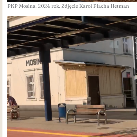
PKP Mosina. 2024 rok. Zdjęcie Karol Placha Hetman