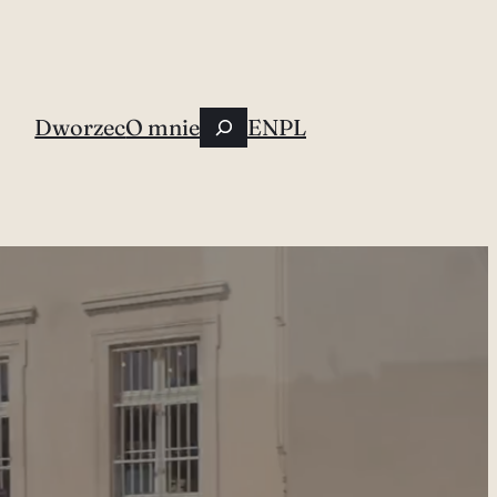
Szukaj
Dworzec
O mnie
EN
PL