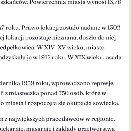
ieszkańców. Powierzchnia miasta wynosi 13,78
47 roku. Prawo lokacji zostało nadane w 1302
lokacji pozostaje nieznana, doszło do niej
rzedpełkowica. W XIV–XV wieku, miasto
 odzyskała je w 1915 roku. W XIX wieku, osada
ziernika 1939 roku, wprowadzono represje,
li z miasteczka ponad 750 osób, które w
o miasta i rozpoczęła się okupacja sowiecka.
den z największych pracodawców w regionie,
iekarnie, masarnie i zakłady przetwórstwa