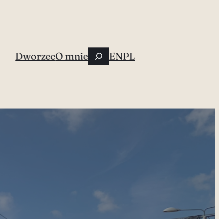
Szukaj
Dworzec
O mnie
EN
PL