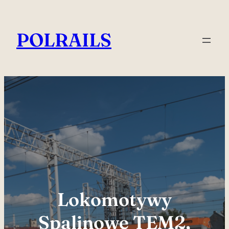
Przejdź
do
POLRAILS
treści
Lokomotywy
Spalinowe TEM2,