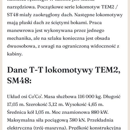
narzędziowa. Początkowe serie lokomotyw TEM2 /
ST48 miały zaokrąglony dach. Następne lokomotywy
mają płaski dach ze ściętymi bokami. Praca
manewrowa jest wykonywana przez jednego
mechanika, ale na szlaku konieczna jest obsada
dwuosobowa, z uwagi na ograniczoną widoczność z
kabiny.
Dane T-T lokomotywy TEM2,
SM48:
Układ osi Co’Co’. Masa służbowa 116 000 kg. Długość
17,03 m. Szerokość 3,12 m. Wysokość 4,65 m.
Średnica kół 1,05 m. Moc znamionowa 880 kW.
Maksymalna siła pociągową 380 kN. Przekładnia
elektryczna (trój-maszyna). Prędkość konstrukcyjna