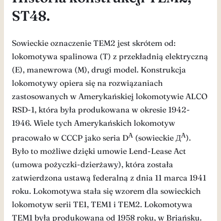
ST48.
Sowieckie oznaczenie TEM2 jest skrótem od:
lokomotywa spalinowa (T) z przekładnią elektryczną
(E), manewrowa (M), drugi model. Konstrukcja
lokomotywy opiera się na rozwiązaniach
zastosowanych w Amerykańskiej lokomotywie ALCO
RSD-1, która była produkowana w okresie 1942-
1946. Wiele tych Amerykańskich lokomotyw
A
A
pracowało w CCCP jako seria D
(sowieckie Д
).
Było to możliwe dzięki umowie Lend-Lease Act
(umowa pożyczki-dzierżawy), która została
zatwierdzona ustawą federalną z dnia 11 marca 1941
roku. Lokomotywa stała się wzorem dla sowieckich
lokomotyw serii TE1, TEM1 i TEM2. Lokomotywa
TEM1 była produkowana od 1958 roku, w Briańsku.