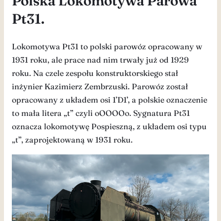
Polska Lokomotywa Parowa
Pt31.
Lokomotywa Pt31 to polski parowóz opracowany w
1931 roku, ale prace nad nim trwały już od 1929
roku. Na czele zespołu konstruktorskiego stał
inżynier Kazimierz Zembrzuski. Parowóz został
opracowany z układem osi 1’D1’, a polskie oznaczenie
to mała litera „t” czyli oOOOOo. Sygnatura Pt31
oznacza lokomotywę Pospieszną, z układem osi typu
„t”, zaprojektowaną w 1931 roku.