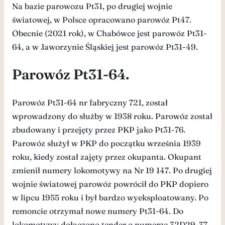
Na bazie parowozu Pt31, po drugiej wojnie
światowej, w Polsce opracowano parowóz Pt47.
Obecnie (2021 rok), w Chabówce jest parowóz Pt31-
64, a w Jaworzynie Śląskiej jest parowóz Pt31-49.
Parowóz Pt31-64.
Parowóz Pt31-64 nr fabryczny 721, został
wprowadzony do służby w 1938 roku. Parowóz został
zbudowany i przejęty przez PKP jako Pt31-76.
Parowóz służył w PKP do początku września 1939
roku, kiedy został zajęty przez okupanta. Okupant
zmienił numery lokomotywy na Nr 19 147. Po drugiej
wojnie światowej parowóz powrócił do PKP dopiero
w lipcu 1955 roku i był bardzo wyeksploatowany. Po
remoncie otrzymał nowe numery Pt31-64. Do
lokomotywy dołączono tender o numerze 32D29-37.