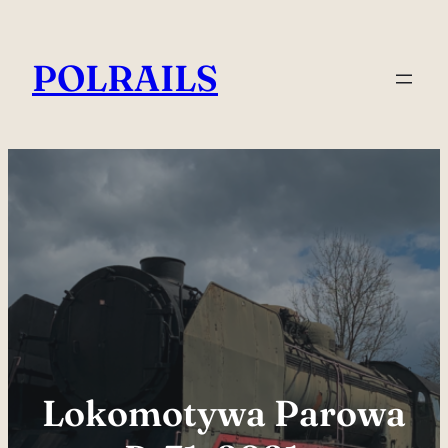
Przejdź
do
POLRAILS
treści
Lokomotywa Parowa