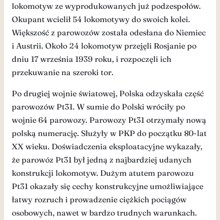
lokomotyw ze wyprodukowanych już podzespołów.
Okupant wcielił 54 lokomotywy do swoich kolei.
Większość z parowozów została odesłana do Niemiec
i Austrii. Około 24 lokomotyw przejęli Rosjanie po
dniu 17 września 1939 roku, i rozpoczęli ich
przekuwanie na szeroki tor.
Po drugiej wojnie światowej, Polska odzyskała część
parowozów Pt31. W sumie do Polski wróciły po
wojnie 64 parowozy. Parowozy Pt31 otrzymały nową
polską numerację. Służyły w PKP do początku 80-lat
XX wieku. Doświadczenia eksploatacyjne wykazały,
że parowóz Pt31 był jedną z najbardziej udanych
konstrukcji lokomotyw. Dużym atutem parowozu
Pt31 okazały się cechy konstrukcyjne umożliwiające
łatwy rozruch i prowadzenie ciężkich pociągów
osobowych, nawet w bardzo trudnych warunkach.