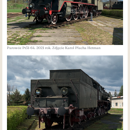
Parowóz Pt31-64. 2021 rok. Zdjęcie Karol Placha Hetman