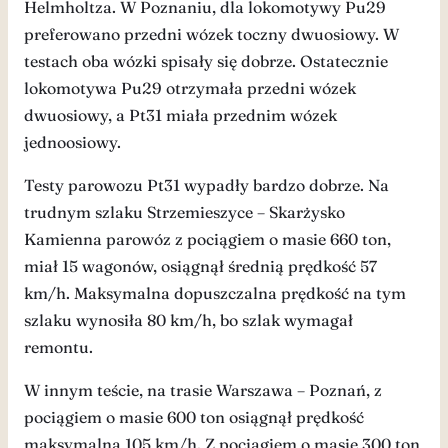
Helmholtza. W Poznaniu, dla lokomotywy Pu29
preferowano przedni wózek toczny dwuosiowy. W
testach oba wózki spisały się dobrze. Ostatecznie
lokomotywa Pu29 otrzymała przedni wózek
dwuosiowy, a Pt31 miała przednim wózek
jednoosiowy.
Testy parowozu Pt31 wypadły bardzo dobrze. Na
trudnym szlaku Strzemieszyce – Skarżysko
Kamienna parowóz z pociągiem o masie 660 ton,
miał 15 wagonów, osiągnął średnią prędkość 57
km/h. Maksymalna dopuszczalna prędkość na tym
szlaku wynosiła 80 km/h, bo szlak wymagał
remontu.
W innym teście, na trasie Warszawa – Poznań, z
pociągiem o masie 600 ton osiągnął prędkość
maksymalną 105 km/h. Z pociągiem o masie 300 ton