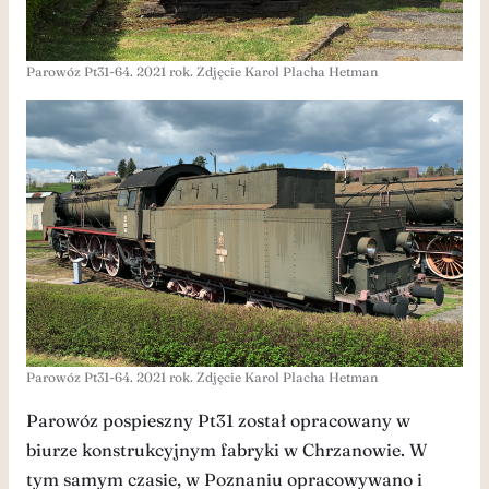
Parowóz Pt31-64. 2021 rok. Zdjęcie Karol Placha Hetman
Parowóz Pt31-64. 2021 rok. Zdjęcie Karol Placha Hetman
Parowóz pospieszny Pt31 został opracowany w
biurze konstrukcyjnym fabryki w Chrzanowie. W
tym samym czasie, w Poznaniu opracowywano i